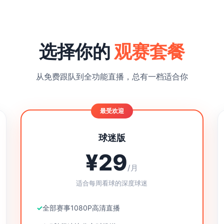
选择你的
观赛套餐
从免费跟队到全功能直播，总有一档适合你
最受欢迎
球迷版
¥29
/月
适合每周看球的深度球迷
✓
全部赛事1080P高清直播