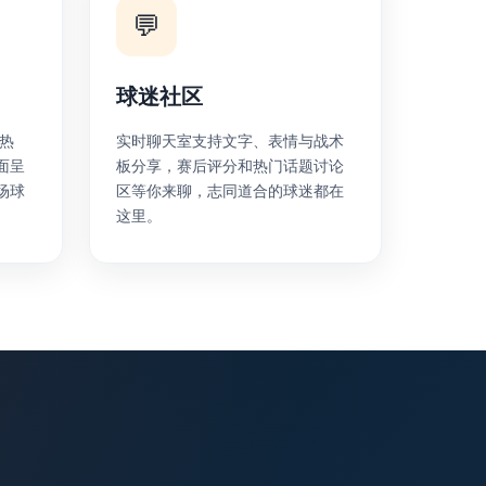
💬
球迷社区
热
实时聊天室支持文字、表情与战术
面呈
板分享，赛后评分和热门话题讨论
场球
区等你来聊，志同道合的球迷都在
这里。