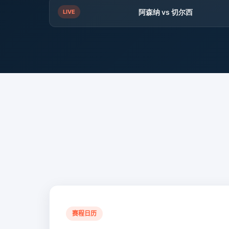
阿森纳 vs 切尔西
LIVE
赛程日历