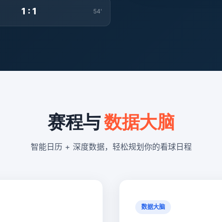
1 : 1
54'
赛程与
数据大脑
智能日历 + 深度数据，轻松规划你的看球日程
数据大脑