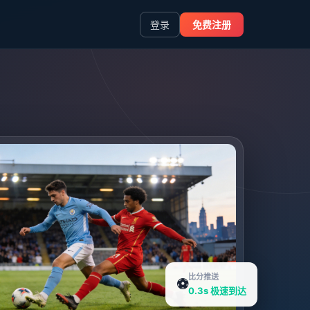
登录
免费注册
比分推送
⚽
0.3s 极速到达