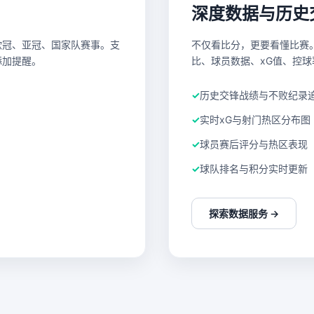
深度数据与历史
欧冠、亚冠、国家队赛事。支
不仅看比分，更要看懂比赛。
添加提醒。
比、球员数据、xG值、控
✓
历史交锋战绩与不败纪录
✓
实时xG与射门热区分布图
✓
球员赛后评分与热区表现
✓
球队排名与积分实时更新
探索数据服务 →