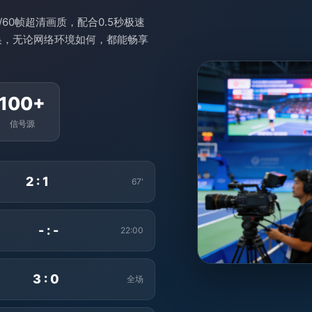
/60帧超清画质，配合0.5秒极速
换，无论网络环境如何，都能畅享
100+
信号源
2 : 1
67'
- : -
22:00
3 : 0
全场