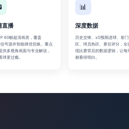

📊
清直播
深度数据
80P 60帧超清画质，覆盖
历史交锋、xG预期进球、射门
0+信号源并智能择优切换。重点
区、球员热区、赛后评分，全
提供多视角画面与专业解说，
现比赛背后的数据逻辑，让每
看球更过瘾。
都看得明白。